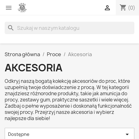
shopping_cart


(0)
search
Strona główna
Proce
Akcesoria
AKCESORIA
Odkryj naszą bogatą kolekcję akcesoriów do proc, które
uzupełnią twoje doświadczenie z procą. W tej kategorii
znajdziesz różnorodne produkty, takie jak amunicja do
procy, zestawy gum, praktyczne saszetki i wiele więcej.
Zadbaj o pełne wyposażenie i doskonałą funkcjonalność
swojej procy. Przejrzyj nasze akcesoria i wybierz
najlepsze dla siebie!

Dostępne