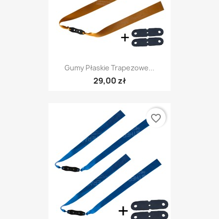
Gumy Płaskie Trapezowe...
29,00 zł
favorite_border