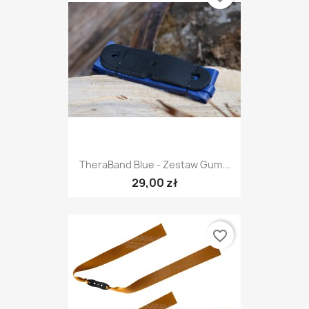
TheraBand Blue - Zestaw Gum...
29,00 zł
favorite_border