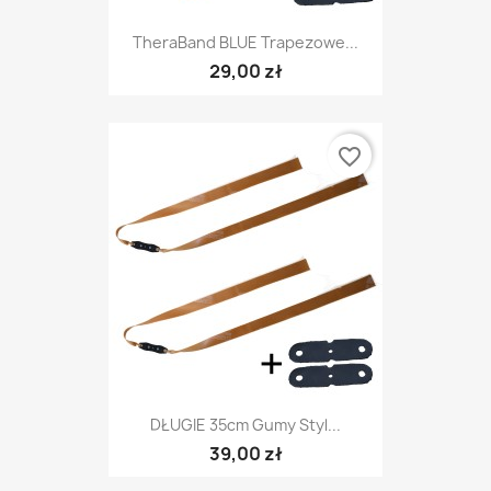
TheraBand BLUE Trapezowe...
29,00 zł
favorite_border
DŁUGIE 35cm Gumy Styl...
39,00 zł