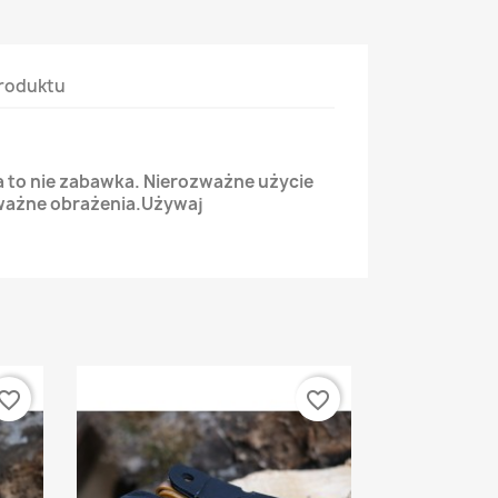
roduktu
 to nie zabawka. Nierozważne użycie
ażne obrażenia.Używaj
vorite_border
favorite_border