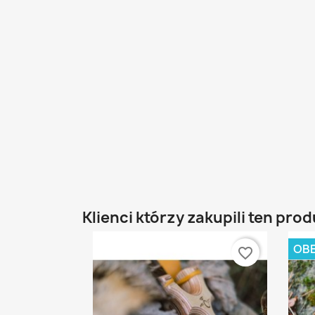
Klienci którzy zakupili ten prod
OBE
favorite_border