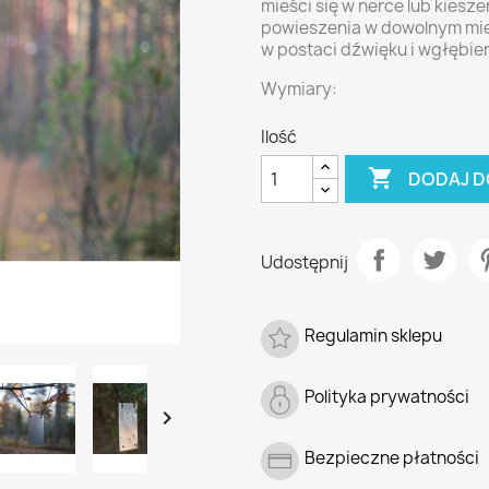
mieści się w nerce lub kiesze
powieszenia w dowolnym mie
w postaci dźwięku i wgłębie
Wymiary:
Ilość

DODAJ D
Udostępnij
Regulamin sklepu
Polityka prywatności

Bezpieczne płatności