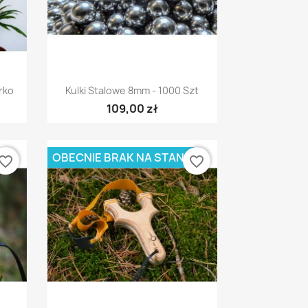
Szybki podgląd

rko
Kulki Stalowe 8mm - 1000 Szt
109,00 zł
OBECNIE BRAK NA STANIE
vorite_border
favorite_border