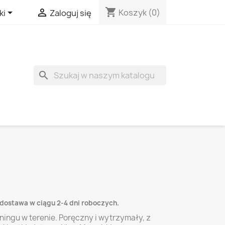
shopping_cart


Koszyk
(0)
ki
Zaloguj się
search
 dostawa w ciągu 2-4 dni roboczych.
eningu w terenie. Poręczny i wytrzymały, z