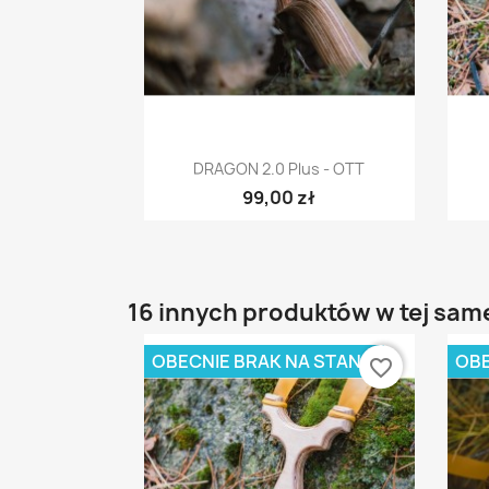
Szybki podgląd

DRAGON 2.0 Plus - OTT
99,00 zł
16 innych produktów w tej same
OBECNIE BRAK NA STANIE
OBE
favorite_border