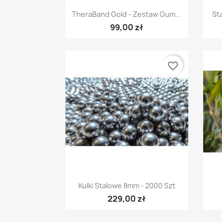
Szybki podgląd

TheraBand Gold - Zestaw Gum...
St
99,00 zł
favorite_border
Szybki podgląd

Kulki Stalowe 8mm - 2000 Szt
229,00 zł