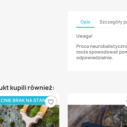
Opis
Szczegóły p
Uwaga!
Proca neurobalistyczna
może spowodować pow
odpowiedzialnie.
ukt kupili również:
CNIE BRAK NA STANIE
favorite_border
fa