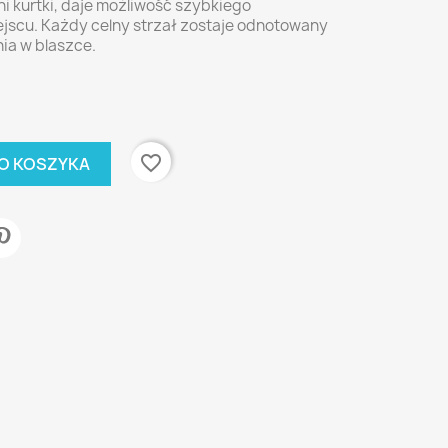
ni kurtki, daje możliwość szybkiego
jscu. Każdy celny strzał zostaje odnotowany
nia w blaszce.
favorite_border
O KOSZYKA