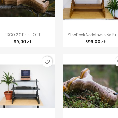
Szybki podgląd
Szybki podgląd


ERGO 2.0 Plus - OTT
StanDesk Nadstawka Na Biu
99,00 zł
599,00 zł
favorite_border
fa