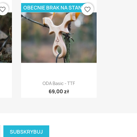
OBECNIE BRAK NA STANIE
vorite_border
favorite_border
Szybki podgląd

ODA Basic - TTF
69,00 zł