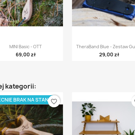
Szybki podgląd
Szybki podgląd


MINI Basic - OTT
TheraBand Blue - Zestaw Gu
69,00 zł
29,00 zł
j kategorii:
CNIE BRAK NA STANIE
favorite_border
fa