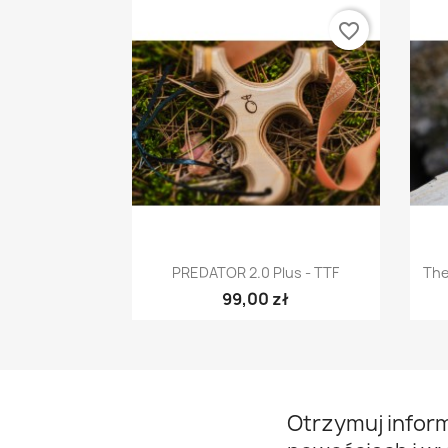
favorite_border
Szybki podgląd

PREDATOR 2.0 Plus - TTF
The
99,00 zł
Otrzymuj infor