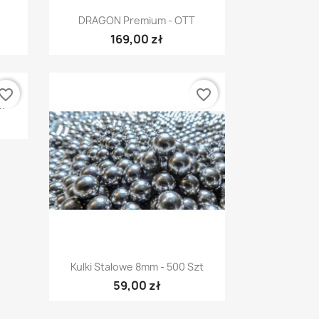
Szybki podgląd

DRAGON Premium - OTT
169,00 zł
vorite_border
favorite_border
.
Szybki podgląd

Kulki Stalowe 8mm - 500 Szt
59,00 zł