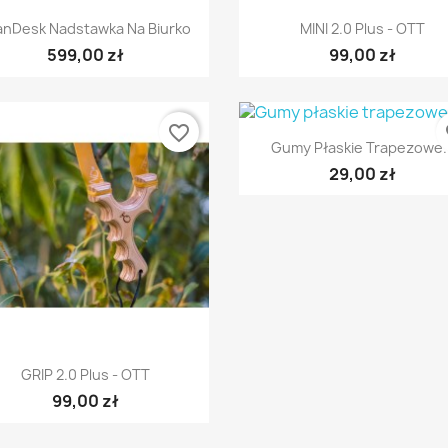
Szybki podgląd
Szybki podgląd


anDesk Nadstawka Na Biurko
MINI 2.0 Plus - OTT
599,00 zł
99,00 zł
favorite_border
fa
Szybki podgląd

Gumy Płaskie Trapezowe..
29,00 zł
Szybki podgląd

GRIP 2.0 Plus - OTT
99,00 zł