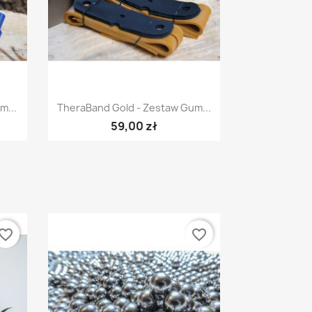
Szybki podgląd

m...
TheraBand Gold - Zestaw Gum...
59,00 zł
vorite_border
favorite_border