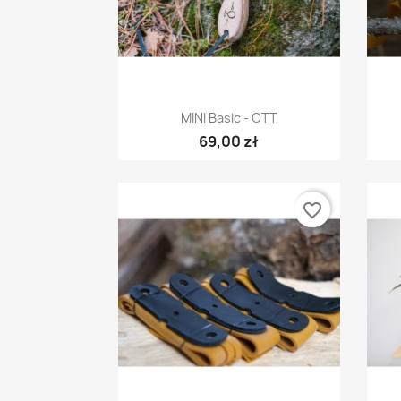
Szybki podgląd

MINI Basic - OTT
69,00 zł
favorite_border