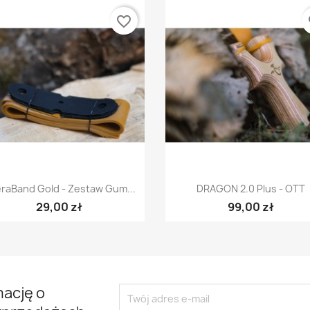
favorite_border
fa
Szybki podgląd
Szybki podgląd


raBand Gold - Zestaw Gum...
DRAGON 2.0 Plus - OTT
29,00 zł
99,00 zł
mację o