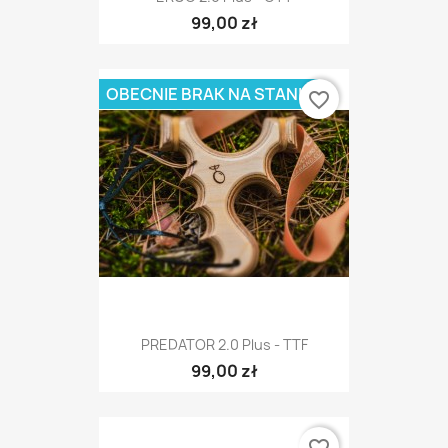
99,00 zł
OBECNIE BRAK NA STANIE
favorite_border
PREDATOR 2.0 Plus - TTF
99,00 zł