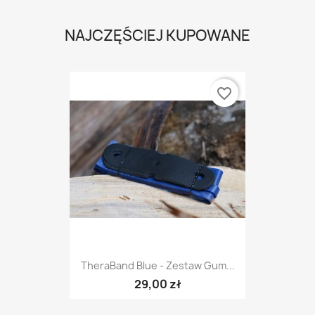
NAJCZĘŚCIEJ KUPOWANE
favorite_border
TheraBand Blue - Zestaw Gum...
29,00 zł