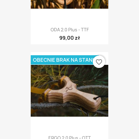
ODA 2.0 Plus - TTF
99,00 zł
OBECNIE BRAK NA STANIE
favorite_border
ERGO 2.0 Plus - OTT