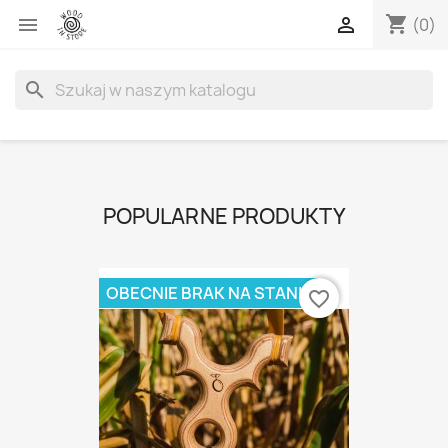
shopping_cart


(0)
search
POPULARNE PRODUKTY
OBECNIE BRAK NA STANIE
favorite_border