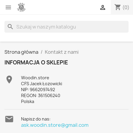
shopping_cart


(0)
search
Strona główna
Kontakt z nami
INFORMACJA O SKLEPIE

Woodin.store
CFS Jacek Łozowicki
NIP: 9662097492
REGON: 361506240
Polska

Napisz do nas:
ask.woodin.store@gmail.com