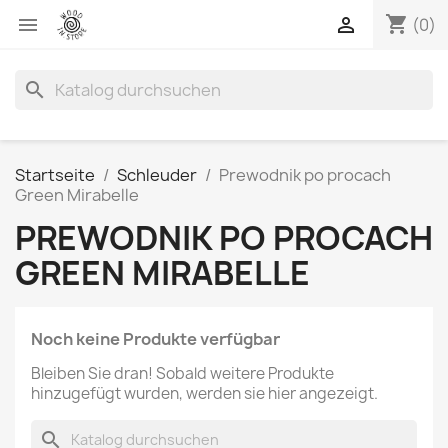
shopping_cart


(0)
search
Startseite
Schleuder
Prewodnik po procach
Green Mirabelle
PREWODNIK PO PROCACH
GREEN MIRABELLE
Noch keine Produkte verfügbar
Bleiben Sie dran! Sobald weitere Produkte
hinzugefügt wurden, werden sie hier angezeigt.
search